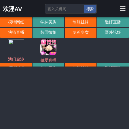
☰
欢淫AV
搜索